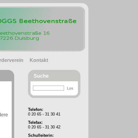
rderverein
Kontakt
Suche
Telefon:
0 20 65 - 31 30 41
dere
Telefax:
0 20 65 - 31 30 42
Schulleiterin: