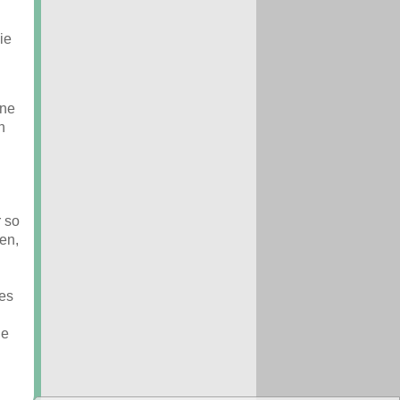
ie
ine
n
 so
en,
es
ie