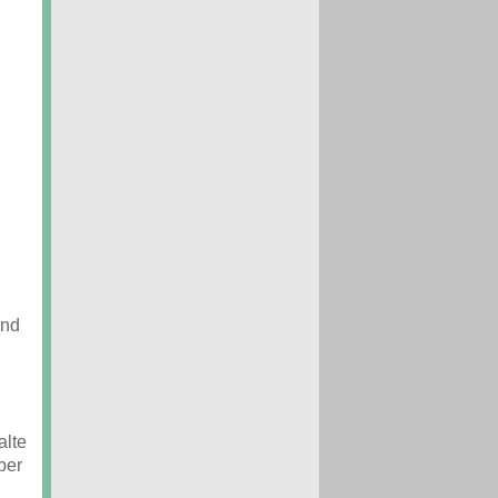
und
alte
ber