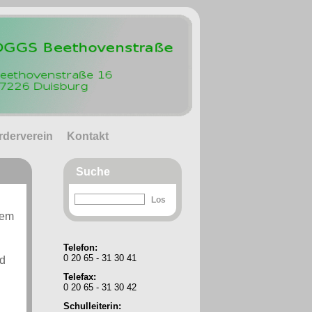
rderverein
Kontakt
Suche
nem
Telefon:
0 20 65 - 31 30 41
nd
Telefax:
0 20 65 - 31 30 42
Schulleiterin: