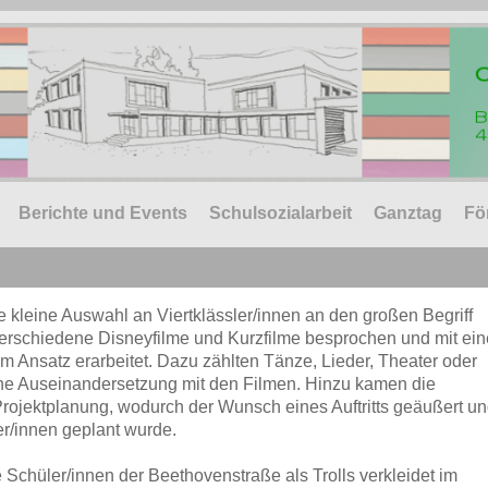
Berichte und Events
Schulsozialarbeit
Ganztag
Fö
ne kleine Auswahl an Viertklässler/innen an den großen Begriff
erschiedene Disneyfilme und Kurzfilme besprochen und mit ei
m Ansatz erarbeitet. Dazu zählten Tänze, Lieder, Theater oder
tische Auseinandersetzung mit den Filmen. Hinzu kamen die
 Projektplanung, wodurch der Wunsch eines Auftritts geäußert u
er/innen geplant wurde.
 Schüler/innen der Beethovenstraße als Trolls verkleidet im