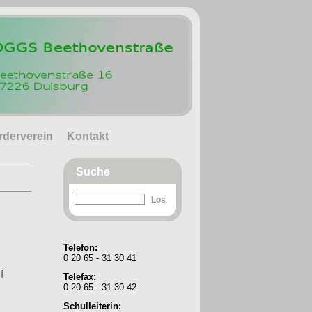
rderverein
Kontakt
Suche
Telefon:
0 20 65 - 31 30 41
f
Telefax:
0 20 65 - 31 30 42
Schulleiterin: