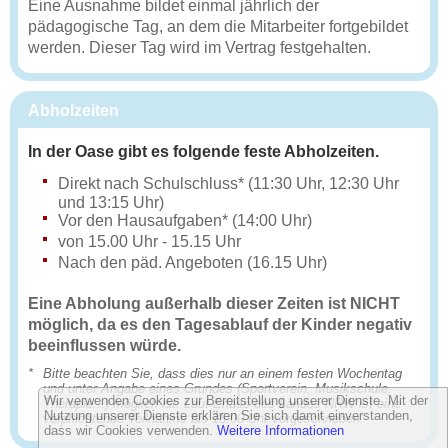
Eine Ausnahme bildet einmal jährlich der
pädagogische Tag, an dem die Mitarbeiter fortgebildet
werden. Dieser Tag wird im Vertrag festgehalten.
Abholzeiten
In der Oase gibt es folgende feste Abholzeiten.
Direkt nach Schulschluss* (11:30 Uhr, 12:30 Uhr
und 13:15 Uhr)
Vor den Hausaufgaben* (14:00 Uhr)
von 15.00 Uhr - 15.15 Uhr
Nach den päd. Angeboten (16.15 Uhr)
Eine Abholung außerhalb dieser Zeiten ist NICHT
möglich, da es den Tagesablauf der Kinder negativ
beeinflussen würde.
*
Bitte beachten Sie, dass dies nur an einem festen Wochentag
und unter Angabe eines Grundes (Sportverein, Musikschule,
Wir verwenden Cookies zur Bereitstellung unserer Dienste. Mit der
Therapie...) möglich ist. Laut Erlass des Landes NRW ist eine
Nutzung unserer Dienste erklären Sie sich damit einverstanden,
verpflichtende Teilnahme bis 15:00 Uhr vorgeschrieben.
dass wir Cookies verwenden.
Weitere Informationen