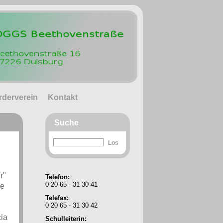
rderverein
Kontakt
Suche
r"
Telefon:
0 20 65 - 31 30 41
le
Telefax:
0 20 65 - 31 30 42
cia
Schulleiterin: