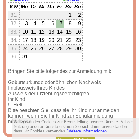
KW
Mo
Di
Mi
Do
Fr
Sa
So
31.
1
2
32.
3
4
5
6
7
8
9
33.
10
11
12
13
14
15
16
34.
17
18
19
20
21
22
23
35.
24
25
26
27
28
29
30
36.
31
Bringen Sie bitte folgendes zur Anmeldung mit:
Geburtsurkunde oder ähnlichen Nachweis
Impfausweis Ihres Kindes
Ausweis der Erziehungsberechtigten
Ihr Kind
U-Heft
Bitte beachten Sie, dass sie Ihr Kind nur anmelden
können, wenn Sie Ihr Kind zur Schulanmeldung
mitbringen.
Wir verwenden Cookies zur Bereitstellung unserer Dienste. Mit der
Nutzung unserer Dienste erklären Sie sich damit einverstanden,
dass wir Cookies verwenden.
Weitere Informationen