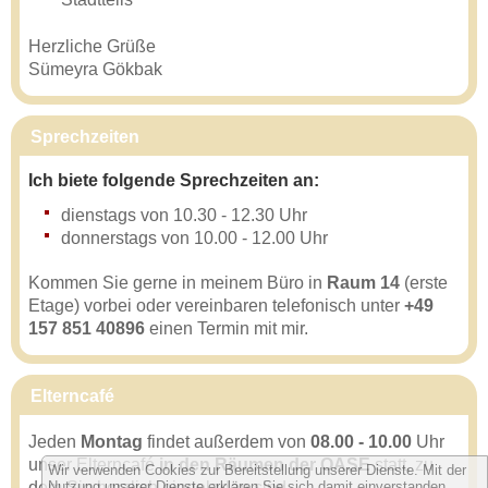
Herzliche Grüße
Sümeyra Gökbak
Sprechzeiten
Ich biete folgende Sprechzeiten an:
dienstags von 10.30 - 12.30 Uhr
donnerstags von 10.00 - 12.00 Uhr
Kommen Sie gerne in meinem Büro in
Raum 14
(erste
Etage) vorbei oder vereinbaren telefonisch unter
+49
157 851 40896
einen Termin mit mir.
Elterncafé
Jeden
Montag
findet außerdem von
08.00 - 10.00
Uhr
unser Elterncafé
in den Räumen der OASE
statt, zu
Wir verwenden Cookies zur Bereitstellung unserer Dienste. Mit der
dem Sie herzlich eingeladen sind.
Nutzung unserer Dienste erklären Sie sich damit einverstanden,