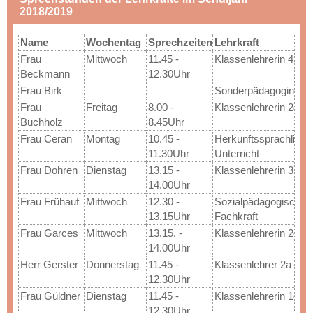
2018/2019
Name
Wochentag
Sprechzeiten
Lehrkraft
Frau 
Mittwoch
11.45 - 
Klassenlehrerin 4b
Beckmann
12.30Uhr
Frau Birk
Sonderpädagogin
Frau 
Freitag
8.00 - 
Klassenlehrerin 2d
Buchholz
8.45Uhr
Frau Ceran
Montag
10.45 - 
Herkunftssprachlicher
11.30Uhr
Unterricht
Frau Dohren
Dienstag
13.15 - 
Klassenlehrerin 3b
14.00Uhr
Frau Frühauf
Mittwoch
12.30 - 
Sozialpädagogische 
13.15Uhr
Fachkraft
Frau Garces
Mittwoch
13.15. - 
Klassenlehrerin 2c
14.00Uhr
Herr Gerster
Donnerstag
11.45 - 
Klassenlehrer 2a
12.30Uhr
Frau Güldner
Dienstag
11.45 - 
Klassenlehrerin 1d
12.30Uhr