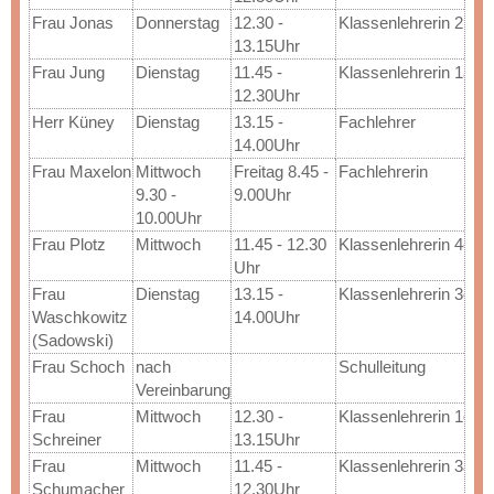
Frau Jonas
Donnerstag
12.30 - 
Klassenlehrerin 2b
13.15Uhr
Frau Jung
Dienstag
11.45 - 
Klassenlehrerin 1a
12.30Uhr
Herr Küney
Dienstag
13.15 - 
Fachlehrer
14.00Uhr
Frau Maxelon
Mittwoch 
Freitag 8.45 - 
Fachlehrerin
9.30 - 
9.00Uhr
10.00Uhr
Frau Plotz
Mittwoch
11.45 - 12.30 
Klassenlehrerin 4c
Uhr
Frau 
Dienstag
13.15 - 
Klassenlehrerin 3c
Waschkowitz 
14.00Uhr
(Sadowski)
Frau Schoch
nach 
Schulleitung
Vereinbarung
Frau 
Mittwoch
12.30 - 
Klassenlehrerin 1c
Schreiner
13.15Uhr
Frau 
Mittwoch
11.45 - 
Klassenlehrerin 3a
Schumacher
12.30Uhr