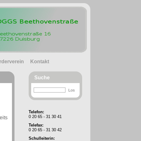
rderverein
Kontakt
Suche
Telefon:
0 20 65 - 31 30 41
eits
Telefax:
0 20 65 - 31 30 42
Schulleiterin: