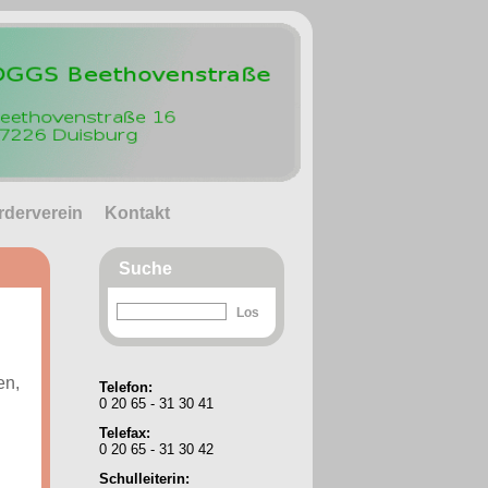
rderverein
Kontakt
Suche
en,
Telefon:
0 20 65 - 31 30 41
Telefax:
0 20 65 - 31 30 42
Schulleiterin: