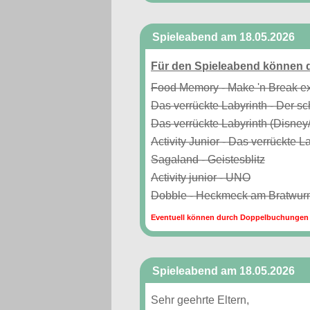
Spieleabend am 18.05.2026
Für den Spieleabend können d
Food Memory - Make 'n Break e
Das verrückte Labyrinth - Der sc
Das verrückte Labyrinth (Disney/ 
Activity Junior - Das verrückte L
Sagaland - Geistesblitz
Activity junior - UNO
Dobble - Heckmeck am Bratwu
Eventuell können durch Doppelbuchungen 
Spieleabend am 18.05.2026
Sehr geehrte Eltern,