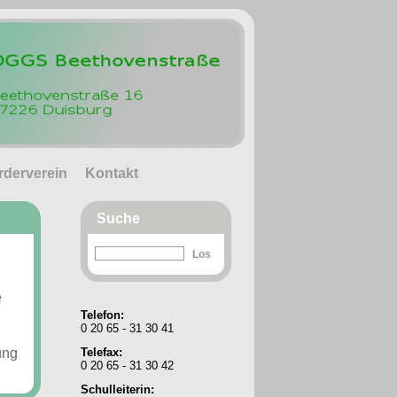
rderverein
Kontakt
Suche
e
Telefon:
0 20 65 - 31 30 41
ung
Telefax:
0 20 65 - 31 30 42
Schulleiterin: